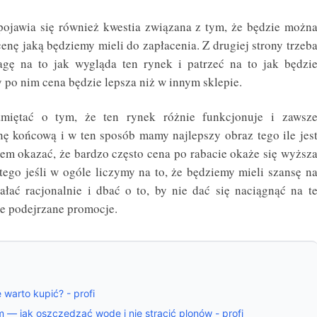
ojawia się również kwestia związana z tym, że będzie możn
cenę jaką będziemy mieli do zapłacenia. Z drugiej strony trzeb
gę na to jak wygląda ten rynek i patrzeć na to jak będzi
po nim cena będzie lepsza niż w innym sklepie.
miętać o tym, że ten rynek różnie funkcjonuje i zawsz
enę końcową i w ten sposób mamy najlepszy obraz tego ile jes
em okazać, że bardzo często cena po rabacie okaże się wyższ
tego jeśli w ogóle liczymy na to, że będziemy mieli szansę n
łać racjonalnie i dbać o to, by nie dać się naciągnąć na t
e podejrzane promocje.
 warto kupić? - profi
 — jak oszczędzać wodę i nie stracić plonów - profi