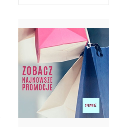
MATERIAŁY BUDOWLANE?
TANIE MATERIAŁY BUDOWLANE
18 STYCZNIA 2017
JAK OSZCZĘDZIĆ PODCZAS ZAKUPÓW
ELEKTRONIKI I SPRZĘTU AGD –...
e
SPRZĘT ELEKTRONICZNY
3 STYCZNIA 2017
y
m
ż