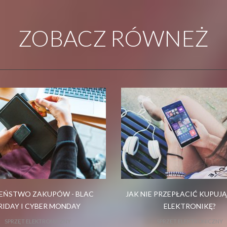
ZOBACZ RÓWNEŻ
EŃSTWO ZAKUPÓW - BLAC
JAK NIE PRZEPŁACIĆ KUPUJĄ
RIDAY I CYBER MONDAY
ELEKTRONIKĘ?
SPRZĘT ELEKTRONICZNY
SPRZĘT ELEKTRONICZNY