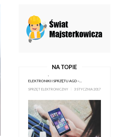
JAK OSZCZĘDZIĆ PODCZAS ZAKUPÓW
ELEKTRONIKI I SPRZĘTU AGD –...
SPRZĘT ELEKTRONICZNY
3 STYCZNIA 2017
NA TOPIE