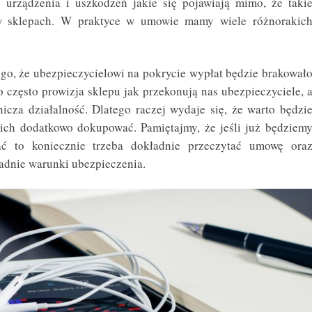
 urządzenia i uszkodzeń jakie się pojawiają mimo, że taki
 w sklepach. W praktyce w umowie mamy wiele różnorakic
ego, że ubezpieczycielowi na pokrycie wypłat będzie brakował
 często prowizja sklepu jak przekonują nas ubezpieczyciele, 
cza działalność. Dlatego raczej wydaje się, że warto będzi
 ich dodatkowo dokupować. Pamiętajmy, że jeśli już będziem
ać to koniecznie trzeba dokładnie przeczytać umowę ora
adnie warunki ubezpieczenia.