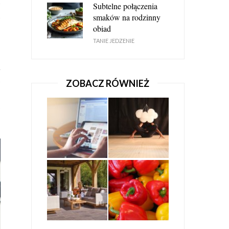
e
Subtelne połączenia
h
smaków na rodzinny
obiad
TANIE JEDZENIE
o
a
GDZIE TANIO KUPIĆ NARZĘDZIA
e
STOLARSKIE?
ZOBACZ RÓWNIEŻ
y
NARZĘDZIA I AKCESORIA BUDOWLANE
z
15 STYCZNIA 2017
GDZIE TANIO KUPIĆ NARZĘDZIA I