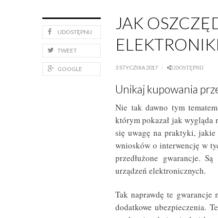
JAK OSZCZĘ
UDOSTĘPNIJ
ELEKTRONIKI
TWEET
3 STYCZNIA 2017
GOOGLE
UDOSTĘPNIJ
Unikaj kupowania prz
Nie tak dawno tym tematem 
którym pokazał jak wygląda 
się uwagę na praktyki, jakie
wniosków o interwencję w ty
przedłużone gwarancje. S
urządzeń elektronicznych.
Tak naprawdę te gwarancje n
dodatkowe ubezpieczenia. Te