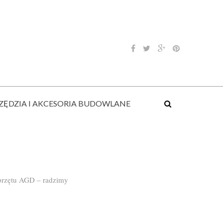
ZĘDZIA I AKCESORIA BUDOWLANE
GDZIE TANIO KUPIĆ NARZĘDZIA I
MATERIAŁY BUDOWLANE?
TANIE MATERIAŁY BUDOWLANE
sprzętu AGD – radzimy
18 STYCZNIA 2017