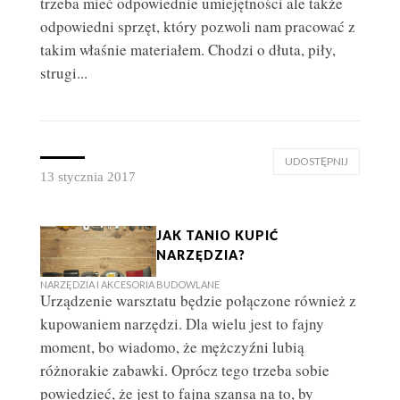
trzeba mieć odpowiednie umiejętności ale także
odpowiedni sprzęt, który pozwoli nam pracować z
takim właśnie materiałem. Chodzi o dłuta, piły,
strugi...
UDOSTĘPNIJ
13 stycznia 2017
JAK TANIO KUPIĆ
NARZĘDZIA?
NARZĘDZIA I AKCESORIA BUDOWLANE
Urządzenie warsztatu będzie połączone również z
GDZIE TANIO KUPIĆ NARZĘDZIA I MATERIAŁY
kupowaniem narzędzi. Dla wielu jest to fajny
BUDOWLANE?
moment, bo wiadomo, że mężczyźni lubią
TANIE MATERIAŁY BUDOWLANE
różnorakie zabawki. Oprócz tego trzeba sobie
powiedzieć, że jest to fajna szansa na to, by