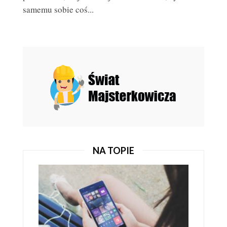
samemu sobie coś...
JAK OSZCZĘDZIĆ PODCZAS ZAKUPÓW ELEKTRONIKI I
SPRZĘTU AGD –...
SPRZĘT ELEKTRONICZNY
NA TOPIE