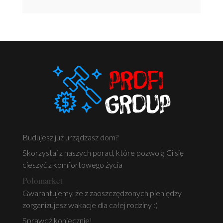
JAK OSZCZĘDZIĆ PODCZAS ZAKUPÓW ELEKTRONIKI I
SPRZĘTU AGD –...
SPRZĘT ELEKTRONICZNY
Budujesz już urządzasz dom?
Skorzystaj z naszych porad, które pozwolą Ci się
cieszyć z komfortowego życia
Polomarket
Gwarantujemy, że z zaoszczędzonych pieniędzy
zorganizujesz wakacje dla całej rodziny :)
Sprawdź koniecznie!