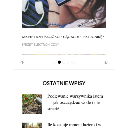
JAK NIE PRZEPŁACIĆ KUPUJĄC AGD I ELEKTRONIKĘ?
SPRZĘT ELEKTRONICZNY
OSTATNIE WPISY
Podlewanie warzywnika latem
— jak oszczędzać wodę i nie
stracić...
Ile kosztuje remont łazienki w
JAK TANIO KUPIĆ NARZĘDZIA?