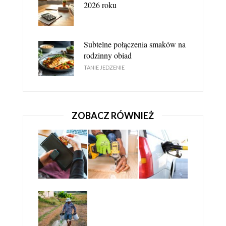
2026 roku
NARZĘDZIA I AKCESORIA BUDOWLANE
Subtelne połączenia smaków na
rodzinny obiad
TANIE JEDZENIE
ZOBACZ RÓWNIEŻ
GDZIE TANIO KUPIĆ NARZĘDZIA STOLARSKIE?
NARZĘDZIA I AKCESORIA BUDOWLANE