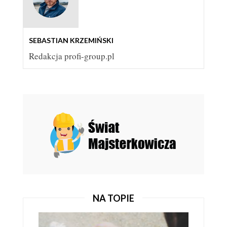
BUDOWLANE?
TANIE MATERIAŁY BUDOWLANE
SEBASTIAN KRZEMIŃSKI
Redakcja profi-group.pl
JAK OSZCZĘDZIĆ PODCZAS ZAKUPÓW ELEKTRONIKI I
SPRZĘTU AGD –...
SPRZĘT ELEKTRONICZNY
NA TOPIE