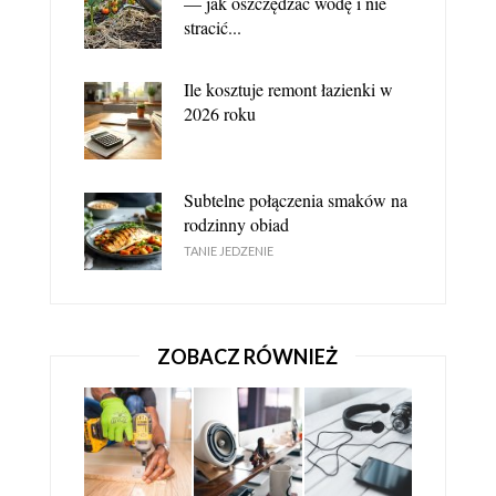
— jak oszczędzać wodę i nie
stracić...
Ile kosztuje remont łazienki w
JAK TANIO KUPIĆ NARZĘDZIA?
2026 roku
NARZĘDZIA I AKCESORIA BUDOWLANE
Subtelne połączenia smaków na
rodzinny obiad
TANIE JEDZENIE
ZOBACZ RÓWNIEŻ
GDZIE TANIO KUPIĆ NARZĘDZIA STOLARSKIE?
NARZĘDZIA I AKCESORIA BUDOWLANE