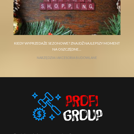
KIEDY WYPRZEDAŻE SEZONOWE? ZNAJDŹ NAJLEPSZY MOMENT
NA OSZCZĘDNE...
NARZĘDZIA I AKCESORIA BUDOWLANE