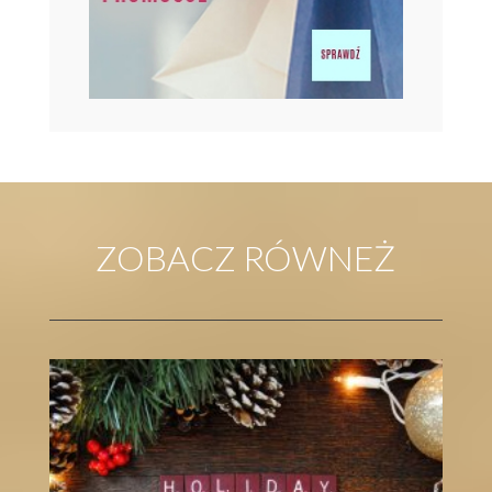
JAK OSZCZĘDZIĆ PODCZAS ZAKUPÓW ELEKTRONIKI I
SPRZĘTU AGD –...
SPRZĘT ELEKTRONICZNY
ZOBACZ RÓWNEŻ