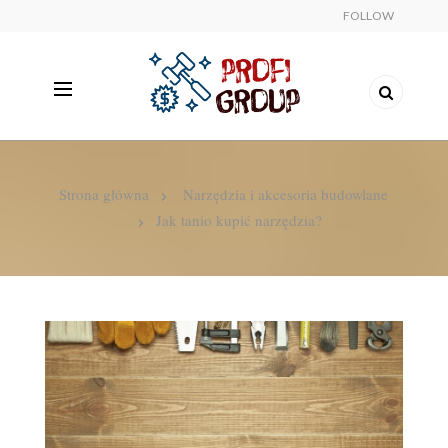
FOLLOW
Strona główna
Narzędzia i akcesoria budowlane
Jak tanio kupić narzędzia?